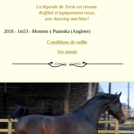
La légende de Tersk est vivante.
Raffiné et typiquement russe,
une dancing machine!
2018 - 1m53 - Moment x Pianistka (Angleter)
Conditions de saillie
Ses atouts