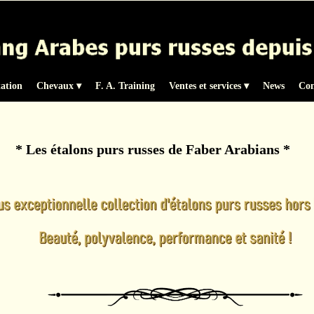
tation
Chevaux
 ▾
F. A. Training
Ventes et services
 ▾
News
Con
* Les étalons purs russes de Faber Arabians *