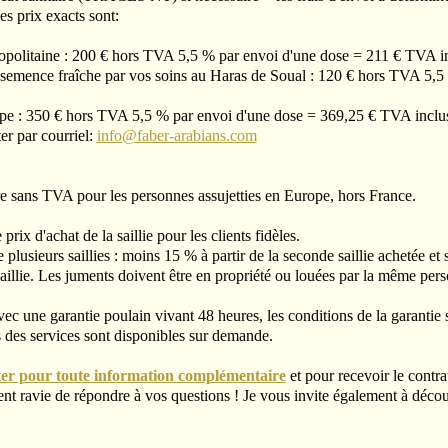
es prix exacts sont:
opolitaine : 200 € hors TVA 5,5 % par envoi d'une dose = 211 € TVA i
semence fraîche par vos soins au Haras de Soual : 120 € hors TVA 5,5
rope : 350 € hors TVA 5,5 % par envoi d'une dose = 369,25 € TVA inclu
r par courriel:
info@faber-arabians.com
e sans TVA pour les personnes assujetties en Europe, hors France.
rix d'achat de la saillie pour les clients fidèles.
 plusieurs saillies : moins 15 % à partir de la seconde saillie achetée et
aillie. Les juments doivent être en propriété ou louées par la même pers
vec une garantie poulain vivant 48 heures, les conditions de la garantie 
ts des services sont disponibles sur demande.
ter pour toute information complémentaire
et pour recevoir le contrat
ment ravie de répondre à vos questions ! Je vous invite également à déco