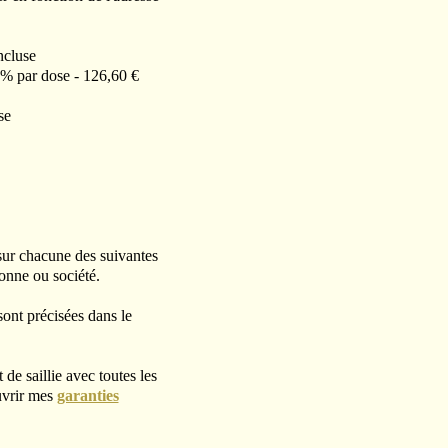
ncluse
 % par dose - 126,60 €
se
 sur chacune des suivantes
onne ou société.
sont précisées dans le
 de saillie avec toutes les
uvrir mes
garanties