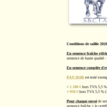
Conditions de saillie 202
En semence fraîche réfr
semence de haute qualité - 
En semence congelée d'ex
PAN DOR
est testé exem
>
1 200 €
hors TVA 5,5 % 
>
950 €
hors TVA 5,5 % (1
Pour chaque envoi
de sem
semence fraîche + le certif