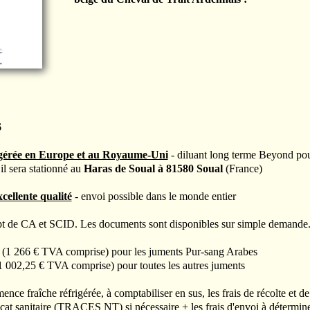
6
igérée en Europe et au Royaume-Uni
- diluant long terme Beyond pou
il sera stationné au
Haras de Soual à 81580 Soual
(France)
cellente qualité
- envoi possible dans le monde entier
pt de CA et SCID. Les documents sont disponibles sur simple demande
(1 266 € TVA comprise) pour les juments Pur-sang Arabes
 002,25 € TVA comprise) pour toutes les autres juments
ence fraîche réfrigérée, à comptabiliser en sus, les frais de récolte et d
icat sanitaire (TRACES NT) si nécessaire + les frais d'envoi à détermine