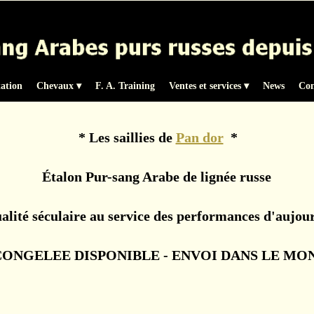
tation
Chevaux
 ▾
F. A. Training
Ventes et services
 ▾
News
Con
* Les saillies de
Pan dor
*
Étalon Pur-sang Arabe de lignée russe
alité séculaire au service des performances d'aujour
ONGELEE DISPONIBLE - ENVOI DANS LE MO