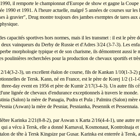
1990, il remporte le championnat d'Europe de show et gagne la Coupe 
ée 1990 et 1991. A l'heure actuelle, malgré 5 années de courses sur les
sses à gravier", Drug montre toujours des jambes exemptes de tares aux a
 physique.
s capacités sportives hors normes, mais il les transmet : il est le père
 deux vainqueurs du Derby de Russie et d'Adres 3/24 (3-7-3). Les enfan
uperbe morphologie typique et de son charisme, ils démontrent aussi le
es poulinières recherchées pour la production de chevaux sportifs et très
k 2/14(3-2-3), un excellent étalon de course, fils de Kankan 1/10(1-3-2)
ptionnelles de Tersk. Kann, né en France, est le père de Korej 1/2 (1-1
 three-day event en 1956 et père de Kumir 2/17(3-4-3). Un autre fils cé
 d'une lignée de chevaux d'endurance exceptionnels à travers le monde.
stinia (Salon) la mère de Panagia, Pudra et Pula ; Palmira (Salon) mère
 Pesnia (Aswan) la mère de Pesniar, Pesnianka, Pesennik et Pessennaia.
lèbre Karinka 2/21(8-8-2), par Aswan x Karta 2/16(4-4-1), une autre re
s qui a vécu à Tersk, elle a donné Karnaval, Kosmonaut, Kontrolnaja et
talon de tête à Tersk Kingsize par Gusar. Karinka est enterrée à Tersk, 