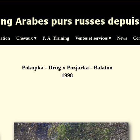
tation
Chevaux
 ▾
F. A. Training
Ventes et services
 ▾
News
Con
Pokupka - Drug x Pozjarka - Balaton
1998