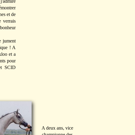
 j'admire
démontrer
hes et de
 verrais
 bonheur
e jument
sique ! A
loo et a
nts pour
et SCID
A deux ans, vice
championne des