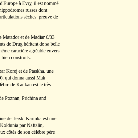
d'Europe à Evry, il est nommé
 hippodromes russes dont
rticulations sèches, preuve de
 de Matador et de Madiar 6/33
ts de Drug héritent de sa belle
 même caractère agréable envers
 bien construits.
 par Korej et de Ptaskha, une
-0), qui donna aussi Mak
lèbre de Kankan est le très
 de Poznan, Prichina and
ine de Tersk. Karinka est une
 Koldunia par Naftalin,
aux côtés de son célèbre père