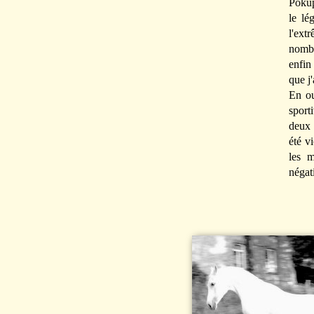
Poku
le lé
l'ext
nombr
enfin
que j'
En ou
sport
deux 
été v
les 
négat