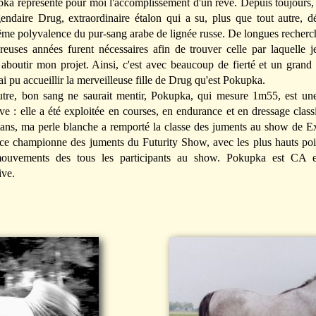
pka
représente pour moi l'accomplissement d'un rêve. Depuis toujours,
gendaire
Drug
, extraordinaire étalon qui a su, plus que tout autre, 
rême polyvalence du pur-sang arabe de lignée russe. De longues recherc
euses années furent nécessaires afin de trouver celle par laquelle je
 aboutir mon projet. Ainsi, c'est avec beaucoup de fierté et un grand
ai pu accueillir la merveilleuse fille de
Drug
qu'est
Pokupka
.
tre, bon sang ne saurait mentir,
Pokupka
, qui mesure 1m55, est un
ive : elle a été exploitée en courses, en endurance et en dressage clas
ans, ma perle blanche a remporté la classe des juments au show de Ex
ice championne des juments du Futurity Show, avec les plus hauts poi
mouvements des tous les participants au show. Pokupka est CA 
ive.